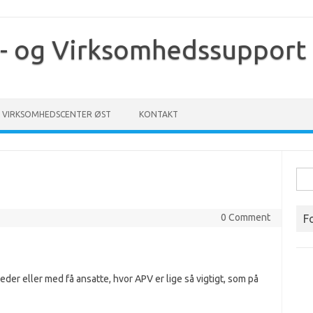
- og Virksomhedssupport
VIRKSOMHEDSCENTER ØST
KONTAKT
Søg
efte
0 Comment
F
er eller med få ansatte, hvor APV er lige så vigtigt, som på