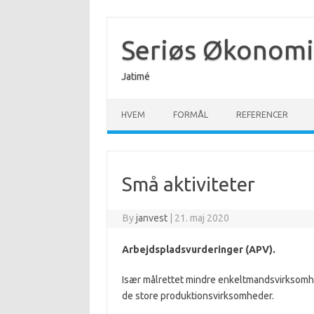
Skip
to
content
Seriøs Økonomi
Jatimé
HVEM
FORMÅL
REFERENCER
Små aktiviteter
By
janvest
|
21. maj 2020
Arbejdspladsvurderinger (APV).
Især målrettet mindre enkeltmandsvirksomhed
de store produktionsvirksomheder.