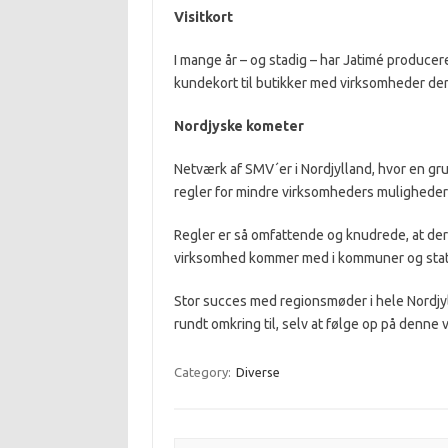
Visitkort
I mange år – og stadig – har Jatimé producere
kundekort til butikker med virksomheder de
Nordjyske kometer
Netværk af SMV´er i Nordjylland, hvor en gru
regler for mindre virksomheders muligheder fo
Regler er så omfattende og knudrede, at der
virksomhed kommer med i kommuner og stat
Stor succes med regionsmøder i hele Nordjyl
rundt omkring til, selv at følge op på denne 
Category:
Diverse