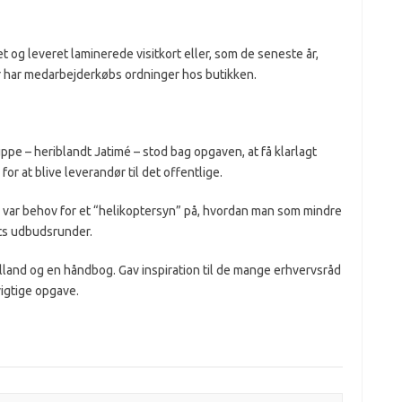
t og leveret laminerede visitkort eller, som de seneste år,
r har medarbejderkøbs ordninger hos butikken.
ppe – heriblandt Jatimé – stod bag opgaven, at få klarlagt
r at blive leverandør til det offentlige.
 var behov for et “helikoptersyn” på, hvordan man som mindre
s udbudsrunder.
land og en håndbog. Gav inspiration til de mange erhvervsråd
vigtige opgave.