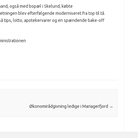
mand, også med bopæl i Skelund, købte
tningen blev efterfølgende moderniseret fra top til tå.
å tips, lotto, apotekervarer og en spændende bake-off
ministrationen
Økonomirådgivning ledige i Mariagerfjord
→