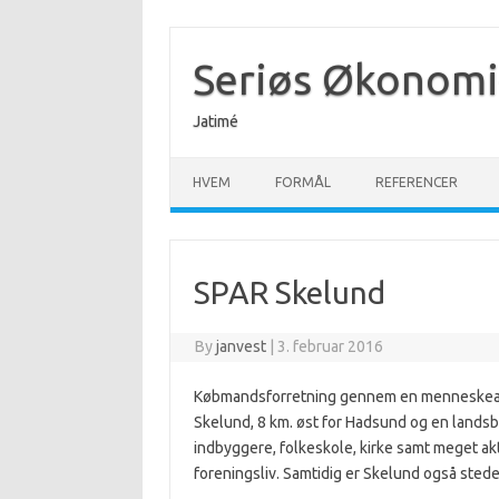
Skip
to
content
Seriøs Økonomi
Jatimé
HVEM
FORMÅL
REFERENCER
SPAR Skelund
By
janvest
|
3. februar 2016
Købmandsforretning gennem en menneskeal
Skelund, 8 km. øst for Hadsund og en lands
indbyggere, folkeskole, kirke samt meget ak
foreningsliv. Samtidig er Skelund også stedet