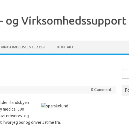
- og Virksomhedssupport
VIRKSOMHEDSCENTER ØST
KONTAKT
Søg
efte
0 Comment
F
der i landsbyen
by med ca. 500
tivt erhvervs- og
, hvor jeg bor og driver Jatimé fra.